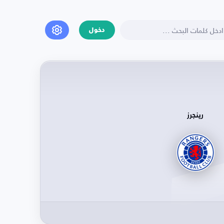
دخول
رينجرز