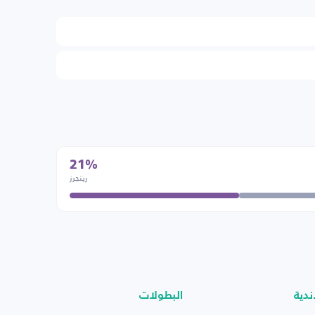
21%
رينجرز
ندية
البطولات