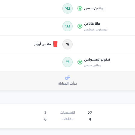
جواكين سيس
42’
هانز فاناكن
32’
كريستوس تزوليس
ماكس أرونز
8’
نيكولو تريسولدي
5’
جواكين سيس
بدأت المباراة
2
27
التسديدات
6
4
مخالفات