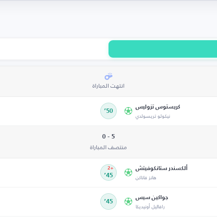
انتهت المباراة
كريستوس تزوليس
50’
نيكولو تريسولدي
5 - 0
منتصف المباراة
ألكسندر ستانكوفيتش
+2
هانز فاناكن
45’
جواكين سيس
45’
رافائيل أونيديكا