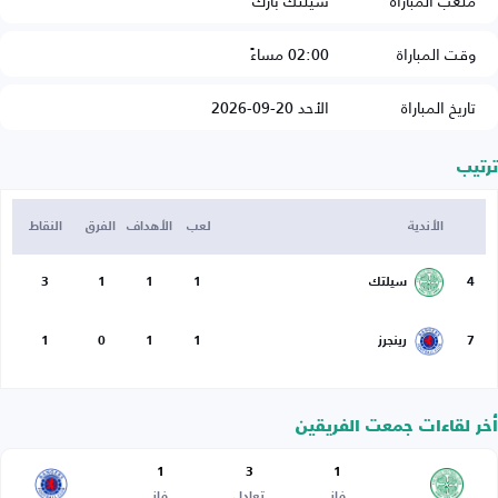
ملعب المباراة
سيلتك بارك
وقت المباراة
02:00 مساءً
تاريخ المباراة
الأحد 20-09-2026
ترتيب
الأندية
لعب
الأهداف
الفرق
النقاط
4
سيلتك
1
1
1
3
7
رينجرز
1
1
0
1
أخر لقاءات جمعت الفريقين
1
3
1
فاز
تعادل
فاز