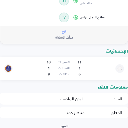
31’
مالك علان
صلاح الدين فراش
7’
بدأت المباراة
الإحصائيات
10
11
التسديدات
1
1
التسللات
8
6
مخالفات
معلومات اللقاء
القناة
الأردن الرياضية
المعلق
منتصر حمد
المزيد