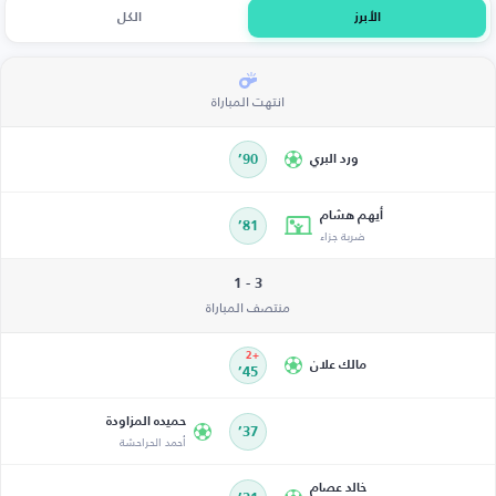
الأبرز
الكل
انتهت المباراة
ورد البري
90’
أيهم هشام
81’
ضربة جزاء
3 - 1
منتصف المباراة
+2
مالك علان
45’
حميده المزاودة
37’
أحمد الحراحشة
خالد عصام