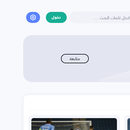
دخول
متابعة