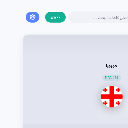
دخول
جورجيا
FIFA #72