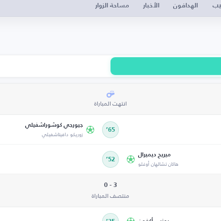
يب
الهدافون
الأخبار
مساحة الزوار
انتهت المباراة
جيورجي كوشوراشفيلي
65’
زوريكو دافيتاشفيلي
ميريح ديميرال
52’
هاكان تشالهان أوغلو
3 - 0
منتصف المباراة