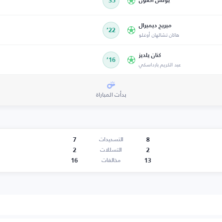
يونس أكغون
35’
ميريح ديميرال
22’
هاكان تشالهان أوغلو
كنان يلديز
16’
عبد الكريم بارداسكي
بدأت المباراة
7
8
التسديدات
2
2
التسللات
16
13
مخالفات