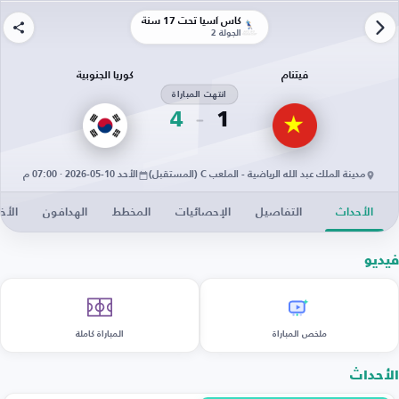
كأس آسيا تحت 17 سنة
الجولة 2
فيتنام
كوريا الجنوبية
انتهت المباراة
4
1
مدينة الملك عبد الله الرياضية - الملعب C (المستقبل)
الأحد 10-05-2026 · 07:00 م
الأحداث
التفاصيل
الإحصائيات
المخطط
الهدافون
الأخب
فيديو
ملخص المباراة
المباراة كاملة
الأحداث