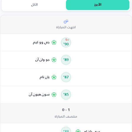
الأبرز
الكل
انتهت المباراة
+5
جي وو كيم
90’
89’
جو وان آن
87’
يان نام
85’
سون هيون آن
1 - 0
منتصف المباراة
سي باخ لي
33’