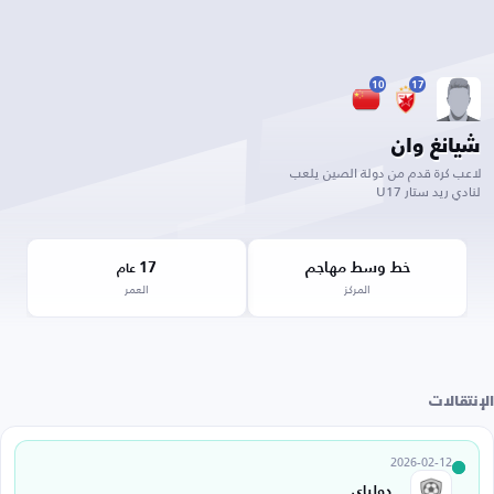
10
17
شيانغ وان
لاعب كرة قدم من دولة الصين يلعب
لنادي ريد ستار U17
خط وسط مهاجم
17
عام
المركز
العمر
الإنتقالات
2026-02-12
دولياي