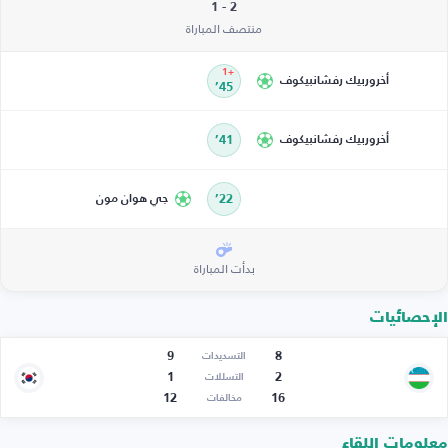
2 - 1
منتصف المباراة
+1
أخروربيك رفشانبيكوف
45’
أخروربيك رفشانبيكوف
41’
22’
جي هوان مون
بدأت المباراة
الإحصائيات
9
8
التسديدات
1
2
التسللات
12
16
مخالفات
معلومات اللقاء