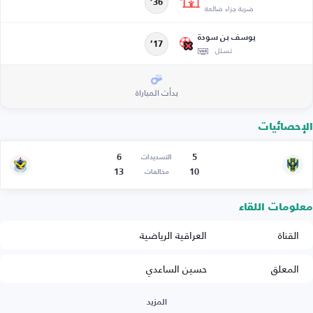
36’
ضربة جزاء ضائعة
يوسف بن سودة
17’
تسلل
بدأت المباراة
الإحصائيات
6
5
التسديدات
13
10
مخالفات
معلومات اللقاء
القناة
العراقية الرياضية
المعلق
حسين الساعدي
المزيد