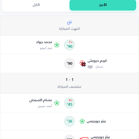
الأبرز
الكل
انتهت المباراة
محمد جواد
+7
90’
عمر أمينو
كريم درويش
90’
تسلل
1 - 1
منتصف المباراة
عصام الصبحي
+4
45’
أحمد صبري
بيتر جورجيس
36’
بيتر جورجيس