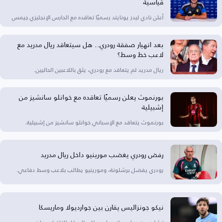
قياسية
أعلن نادي ليدز يونايتد رسميًا تعاقده مع الحارس الإنجليزي جيمس
بعد انهيار صفقة رودري.. هل سيتعاقد ريال مدريد مع
لاعب خط وسط؟
ريال مدريد لم يتعاقد مع رودري، يثق باللاعبين الحاليين.
بورنموث يعلن رسميًا تعاقده مع خوانلو سانشيز من
إشبيلية
بورنموث يتعاقد مع الإسباني خوانلو سانشيز من إشبيلية.
رفض رودري يغضب مورينيو داخل ريال مدريد
رودري يفضل برشلونة، ومورينيو يطالب بلاعب وسط دفاعي.
نيكو جونزاليس يقارن بين جوارديولا وماريسكا