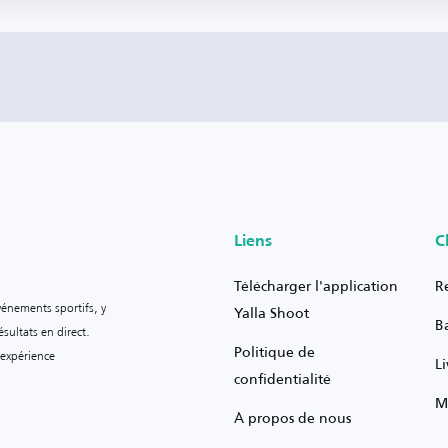
Liens
C
Télécharger l'application
R
vénements sportifs, y
Yalla Shoot
B
sultats en direct.
Politique de
 expérience
L
confidentialité
M
À propos de nous