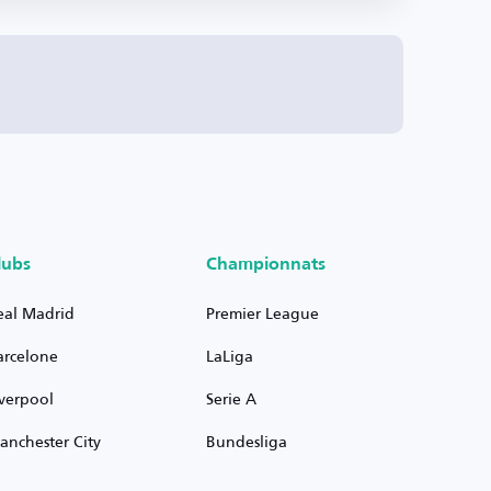
lubs
Championnats
eal Madrid
Premier League
arcelone
LaLiga
iverpool
Serie A
anchester City
Bundesliga