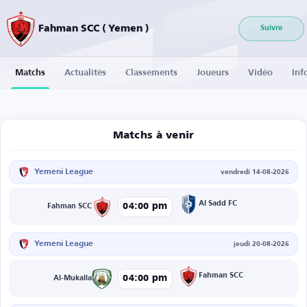
Fahman SCC ( Yemen )
Suivre
Matchs
Actualités
Classements
Joueurs
Vidéo
Inf
Matchs à venir
Yemeni League
vendredi 14-08-2026
Al Sadd FC
04:00 pm
Fahman SCC
Yemeni League
jeudi 20-08-2026
Fahman SCC
04:00 pm
Al-Mukalla