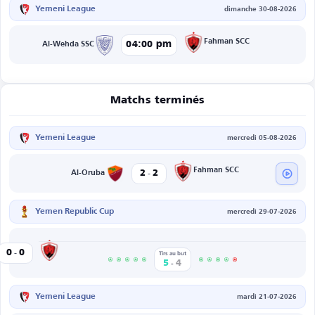
Yemeni League
dimanche 30-08-2026
Fahman SCC
04:00 pm
Al-Wehda SSC
Matchs terminés
Yemeni League
mercredi 05-08-2026
-
Fahman SCC
2
2
Al-Oruba
Yemen Republic Cup
mercredi 29-07-2026
-
Fahman SCC
0
0
en
Tirs au but
-
5
4
Yemeni League
mardi 21-07-2026