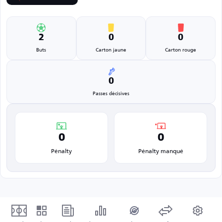
2
0
0
Buts
Carton jaune
Carton rouge
0
Passes décisives
0
0
Pénalty
Pénalty manqué