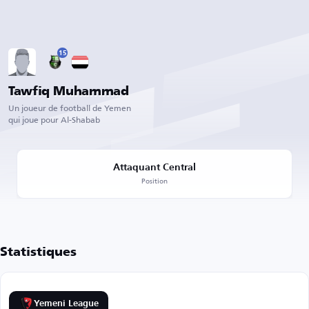
15
Tawfiq Muhammad
Un joueur de football de Yemen
qui joue pour Al-Shabab
Attaquant Central
Position
Statistiques
Yemeni League