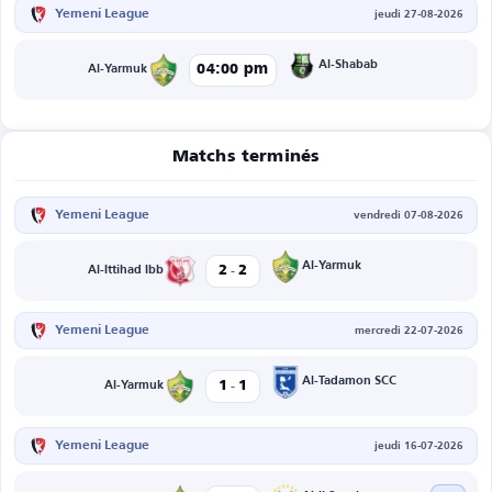
Yemeni League
jeudi 27-08-2026
Al-Shabab
04:00 pm
Al-Yarmuk
Matchs terminés
Yemeni League
vendredi 07-08-2026
-
Al-Yarmuk
2
2
Al-Ittihad Ibb
Yemeni League
mercredi 22-07-2026
-
Al-Tadamon SCC
1
1
Al-Yarmuk
Yemeni League
jeudi 16-07-2026