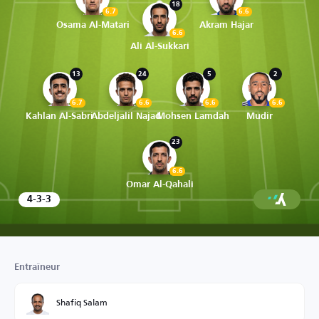
18
6.7
6.6
Osama Al-Matari
Akram Hajar
6.6
Ali Al-Sukkari
13
24
5
2
6.7
6.6
6.6
6.6
Kahlan Al-Sabri
Abdeljalil Najad
Mohsen Lamdah
Mudir
23
6.6
Omar Al-Qahali
4-3-3
Entraîneur
Shafiq Salam