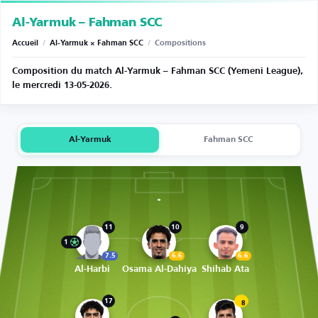
Al-Yarmuk – Fahman SCC
Accueil
/
Al-Yarmuk × Fahman SCC
/
Compositions
Composition du match Al-Yarmuk – Fahman SCC (Yemeni League),
le mercredi 13-05-2026.
Al-Yarmuk
Fahman SCC
11
10
9
1
7.5
6.6
6.6
Al-Harbi
Osama Al-Dahiya
Shihab Ata
17
8