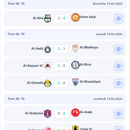
Tour de 16
dimanche 15-02-2026
-
Umm Salal
2
4
Al-Ahli
Tour de 16
samedi 14-02-2026
-
Al-Markhiya
2
1
Al-Sadd
-
Al-Khor
2
0
Al-Rayyan SC
-
Al-Kharaitiyat
2
0
Al-Gharafa
Tour de 16
vendredi 13-02-2026
-
Al-Arabi
0
2
Al-Shahania
Qatar SC