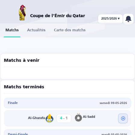
Coupe de l’Émir du Qatar
2025/2026 ▾
Matchs
Actualités
Carte des matchs
Matchs à venir
Matchs terminés
Finale
samedi 09-05-2026
-
Al-Sadd
4
1
Al-Gharafa
Demi-Finale
mardi 05-05-2026