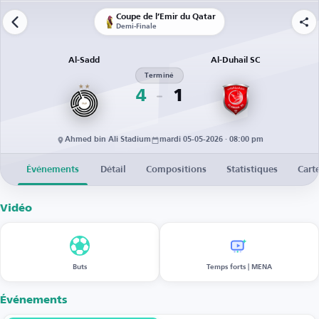
Coupe de l’Émir du Qatar
Demi-Finale
Al-Sadd
Al-Duhail SC
Terminé
4
1
Ahmed bin Ali Stadium
mardi 05-05-2026 · 08:00 pm
Événements
Détail
Compositions
Statistiques
Cart
Vidéo
Buts
Temps forts | MENA
Événements