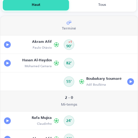
Haut
Tous
Terminé
Akram Afif
+1
Paulo Otávio
90’
Hasan Al-Haydos
82’
Mohamed Camara
Boubakary Soumaré
55’
Adil Boulbina
2 - 0
Mi-temps
Rafa Mujica
24’
Claudinho