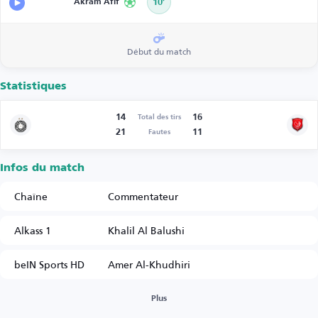
Akram Afif
10’
Début du match
Statistiques
14
16
Total des tirs
21
11
Fautes
Infos du match
Chaîne
Commentateur
Alkass 1
Khalil Al Balushi
beIN Sports HD
Amer Al-Khudhiri
Plus