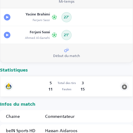
Mi-temps
Yacine Brahimi
27’
Ferjani Sassi
Ferjani Sassi
21’
Ahmed Al-Ganehi
Début du match
Statistiques
5
3
Total des tirs
11
15
Fautes
Infos du match
Chaîne
Commentateur
beIN Sports HD
Hassan Aidaroos