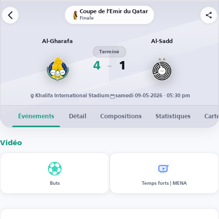
Coupe de l’Émir du Qatar
Finale
Al-Gharafa
Al-Sadd
Terminé
4
1
Khalifa International Stadium
samedi 09-05-2026 · 05:30 pm
Événements
Détail
Compositions
Statistiques
Cart
Vidéo
Buts
Temps forts | MENA