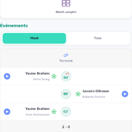
Match complet
Événements
Haut
Tous
Terminé
Yacine Brahimi
+1
Amro Surag
90’
Javairo Dilrosun
88’
Roberto Firmino
Yacine Brahimi
63’
Aron Gunnarsson
2 - 0