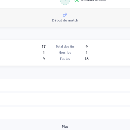
9’
Michael Baidoo
Début du match
17
9
Total des tirs
1
1
Hors-jeu
9
18
Fautes
Plus