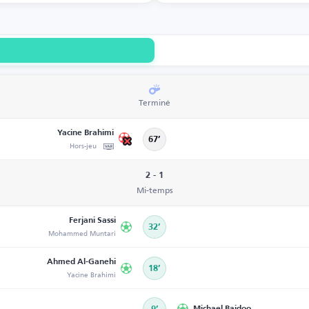
Terminé
Yacine Brahimi
67’
Hors-jeu
2 - 1
Mi-temps
Ferjani Sassi
32’
Mohammed Muntari
Ahmed Al-Ganehi
18’
Yacine Brahimi