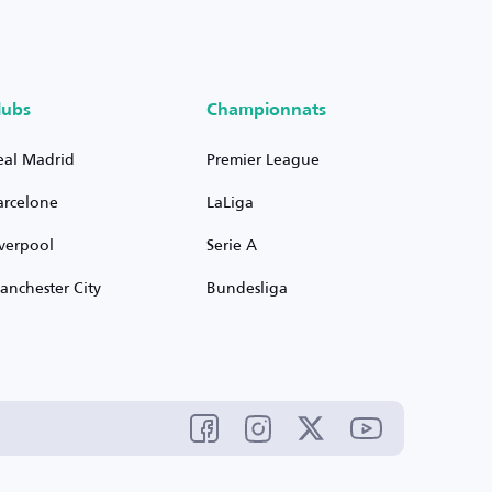
lubs
Championnats
eal Madrid
Premier League
arcelone
LaLiga
iverpool
Serie A
anchester City
Bundesliga