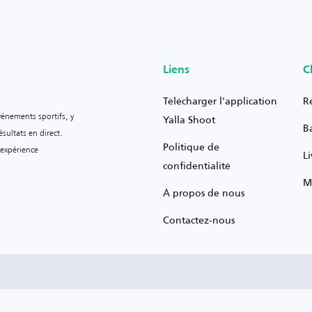
Liens
C
Télécharger l'application
R
vénements sportifs, y
Yalla Shoot
B
sultats en direct.
Politique de
 expérience
L
confidentialité
M
À propos de nous
Contactez-nous