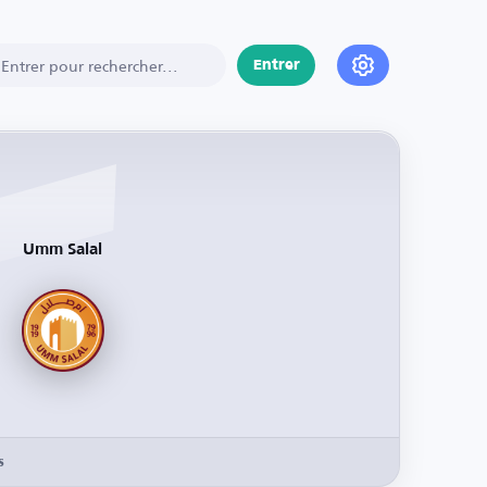
Entrer
Umm Salal
s