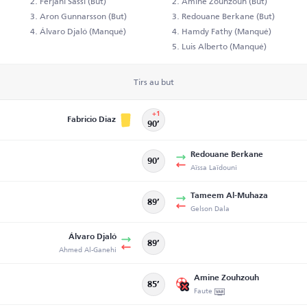
Ferjani Sassi (But)
Amine Zouhzouh (But)
Aron Gunnarsson (But)
Redouane Berkane (But)
Álvaro Djaló (Manqué)
Hamdy Fathy (Manqué)
Luis Alberto (Manqué)
Tirs au but
+1
Fabricio Diaz
90’
Redouane Berkane
90’
Aïssa Laïdouni
Tameem Al-Muhaza
89’
Gelson Dala
Álvaro Djaló
89’
Ahmed Al-Ganehi
Amine Zouhzouh
85’
Faute