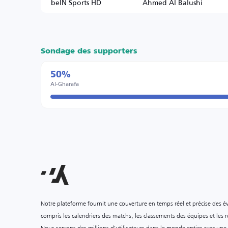
beIN Sports HD
Ahmed Al Balushi
Sondage des supporters
50%
Al-Gharafa
Notre plateforme fournit une couverture en temps réel et précise des é
compris les calendriers des matchs, les classements des équipes et les ré
Nous servons des millions d'utilisateurs dans le monde entier avec une