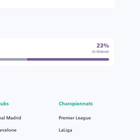
23%
Al-Wakrah
lubs
Championnats
eal Madrid
Premier League
arcelone
LaLiga