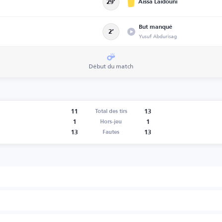
Aïssa Laïdouni
29’
But manqué
2’
Yusuf Abdurisag
Début du match
11
13
Total des tirs
1
1
Hors-jeu
13
13
Fautes