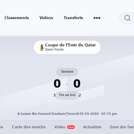
Classements
Vidéos
Transferts
Coupe de l’Émir du Qatar
Demi-Finale
Terminé
0
0
3
2
Tirs au but
Jassim Bin Hamad Stadium
mardi 05-05-2026 · 05:15 pm
Carte des matchs
es
Vidéo
Actualités
Zone des fan
Live