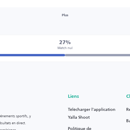
Plus
27%
Match nul
Liens
C
Télécharger l'application
R
vénements sportifs, y
Yalla Shoot
B
sultats en direct.
Politique de
 expérience