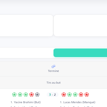
Terminé
Tirs au but
3
-
2
Yacine Brahimi (But)
Lucas Mendes (Manqué)