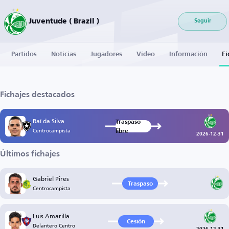
Juventude ( Brazil )
Seguir
Partidos
Noticias
Jugadores
Vídeo
Información
Fi
Fichajes destacados
Raí da Silva
Traspaso
Centrocampista
libre
2026-12-31
Últimos fichajes
Gabriel Pires
Traspaso
Centrocampista
Luis Amarilla
Cesión
Delantero Centro