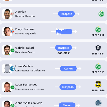
2026-12-31
Aderlan
Traspaso
Defensa Derecho
Diogo Barbosa
Traspaso
Defensa Izquierdo
libre
2026-11-30
Gabriel Taliari
Traspaso
Delantero Centro
660.0K €
2028-12-31
Luan Martins
Cesión
Centrocampista Defensivo
2026-12-31
Lucas Fernandes
Traspaso
Centrocampista Ofensivo
2026-11-30
Abner Salles da Silva
Cesión