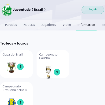
Juventude ( Brazil )
Seguir
Partidos
Noticias
Jugadores
Vídeo
Información
Fi
Trofeos y logros
Copa do Brasil
Campeonato
Gaúcho
1
1
Campeonato
Brasileiro Série B
1