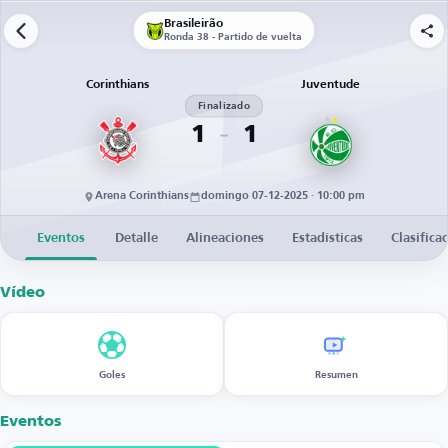
Brasileirão
Ronda 38 - Partido de vuelta
Corinthians
Juventude
Finalizado
1
1
Arena Corinthians
domingo 07-12-2025 · 10:00 pm
Eventos
Detalle
Alineaciones
Estadísticas
Clasifica
Vídeo
Goles
Resumen
Eventos