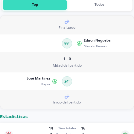
Top
Todos
Finalizado
Edison Negueba
88’
Marcelo Hermes
1 - 0
Mitad del partido
José Martínez
24’
Kayke
Inicio del partido
Estadísticas
14
16
Tiros totales