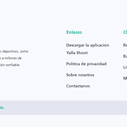
Enlaces
C
Descargar la aplicación
R
os deportivos, como
Yalla Shoot
B
s a millones de
Política de privacidad
ión confiable.
L
Sobre nosotros
M
Contáctanos
os.