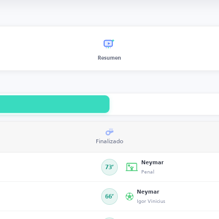
Resumen
Finalizado
Neymar
73’
Penal
Neymar
66’
Igor Vinicius