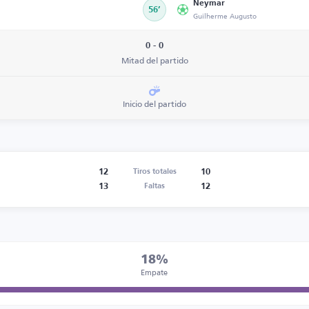
Neymar
56’
Guilherme Augusto
0 - 0
Mitad del partido
Inicio del partido
12
10
Tiros totales
13
12
Faltas
18%
Empate