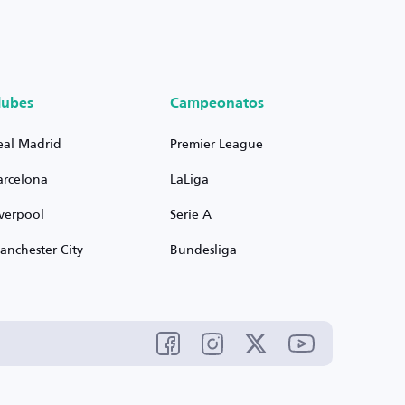
lubes
Campeonatos
eal Madrid
Premier League
arcelona
LaLiga
iverpool
Serie A
anchester City
Bundesliga