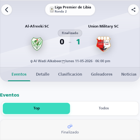
Liga Premier de Libia
Ronda 2
Al-Afreeki SC
Union Military SC
Finalizado
0
1
Al Wadi Alkabeer
lunes 11-05-2026 · 06:00 pm
Eventos
Detalle
Clasificación
Goleadores
Noticias
Eventos
Top
Todos
Finalizado