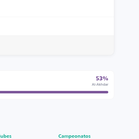
53%
Al-Akhdar
lubes
Campeonatos