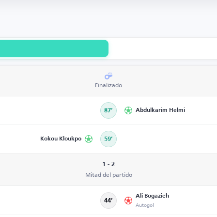
Finalizado
87’
Abdulkarim Helmi
Kokou Kloukpo
59’
1 - 2
Mitad del partido
Ali Bogazieh
44’
Autogol