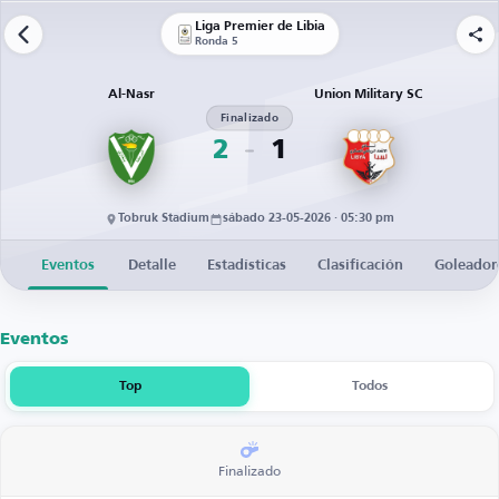
Liga Premier de Libia
Ronda 5
Al-Nasr
Union Military SC
Finalizado
2
1
Tobruk Stadium
sábado 23-05-2026 · 05:30 pm
Eventos
Detalle
Estadísticas
Clasificación
Goleador
Eventos
Top
Todos
Finalizado