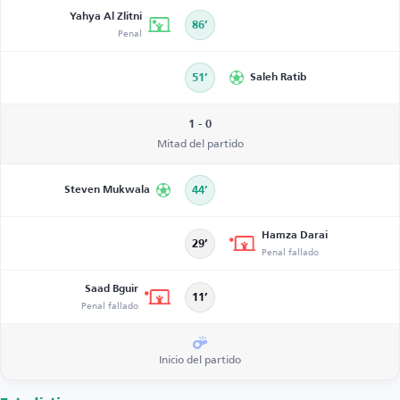
Yahya Al Zlitni
86’
Penal
51’
Saleh Ratib
1 - 0
Mitad del partido
Steven Mukwala
44’
Hamza Darai
29’
Penal fallado
Saad Bguir
11’
Penal fallado
Inicio del partido