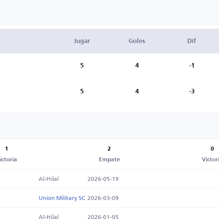
Jugar
Goles
Dif
5
4
-1
5
4
-3
1
2
0
ictoria
Empate
Victor
Al-Hilal
2026-05-19
Union Military SC
2026-03-09
Al-Hilal
2026-01-05