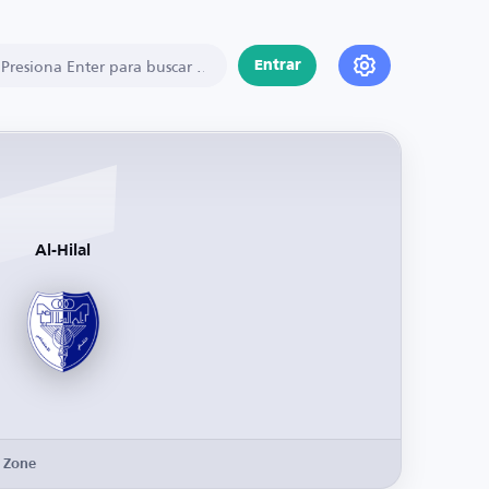
Entrar
Al-Hilal
 Zone