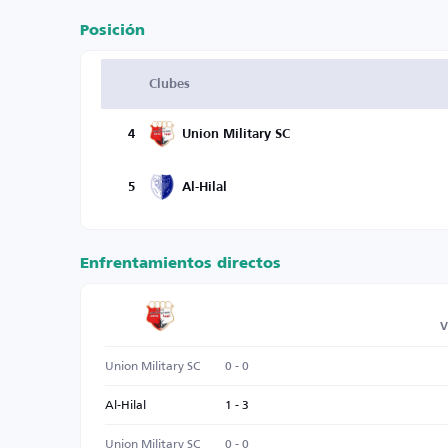
Posición
Clubes
4
Union Military SC
5
Al-Hilal
Enfrentamientos directos
V
Union Military SC
0 - 0
Al-Hilal
1 - 3
Union Military SC
0 - 0