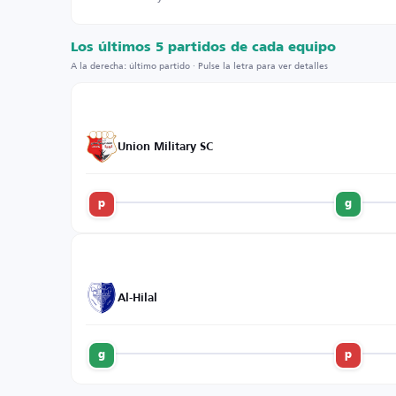
Los últimos 5 partidos de cada equipo
A la derecha: último partido · Pulse la letra para ver detalles
Union Military SC
p
g
Al-Hilal
g
p