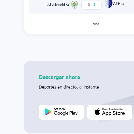
-
Al-Hilal
0
1
Al-Afreeki SC
Más
Descargar ahora
Deportes en directo, al instante