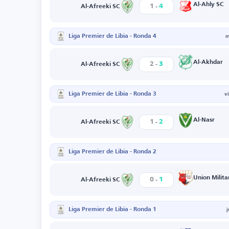
-
Al-Ahly SC
1
4
Al-Afreeki SC
Liga Premier de Libia - Ronda 4
m
-
Al-Akhdar
2
3
Al-Afreeki SC
Liga Premier de Libia - Ronda 3
v
-
Al-Nasr
1
2
Al-Afreeki SC
Liga Premier de Libia - Ronda 2
-
Union Milita
0
1
Al-Afreeki SC
Liga Premier de Libia - Ronda 1