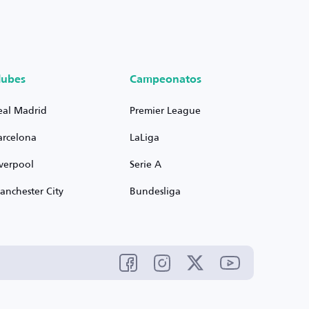
lubes
Campeonatos
eal Madrid
Premier League
arcelona
LaLiga
iverpool
Serie A
anchester City
Bundesliga