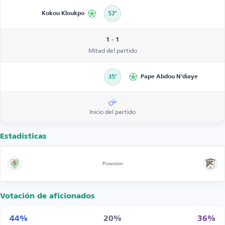
Kokou Kloukpo
57’
1 - 1
Mitad del partido
35’
Pape Abdou N'diaye
Inicio del partido
Estadísticas
Posesión
Votación de aficionados
44%
20%
36%