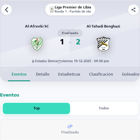
Liga Premier de Libia
Ronda 1 - Partido de ida
Al-Afreeki SC
Al-Tahadi Benghazi
Finalizado
1
2
Estadio Derna
viernes 19-12-2025 · 04:00 pm
Eventos
Detalle
Estadísticas
Clasificación
Goleador
Eventos
Top
Todos
Finalizado