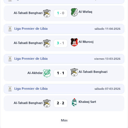
-
Al Wefaq
1
0
Al-Tahadi Benghazi
Liga Premier de Libia
sábado 11-04-2026
-
Al Murooj
3
1
Al-Tahadi Benghazi
Liga Premier de Libia
viernes 13-03-2026
-
Al-Tahadi Benghazi
1
1
Al-Akhdar
Liga Premier de Libia
sábado 07-03-2026
-
Khaleej Sart
2
2
Al-Tahadi Benghazi
Más