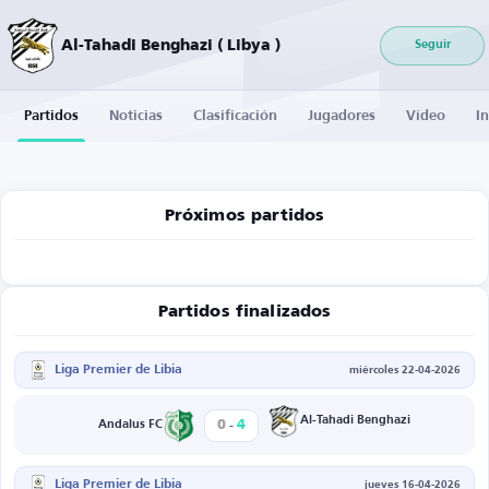
Al-Tahadi Benghazi ( Libya )
Seguir
Partidos
Noticias
Clasificación
Jugadores
Vídeo
I
Próximos partidos
Partidos finalizados
Liga Premier de Libia
miércoles 22-04-2026
-
Al-Tahadi Benghazi
0
4
Andalus FC
Liga Premier de Libia
jueves 16-04-2026