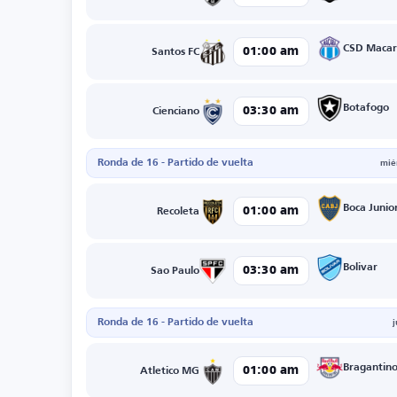
CSD Macar
01:00 am
Santos FC
Botafogo
03:30 am
Cienciano
Ronda de 16 - Partido de vuelta
mié
Boca Junio
01:00 am
Recoleta
Bolivar
03:30 am
Sao Paulo
Ronda de 16 - Partido de vuelta
Bragantin
01:00 am
Atletico MG