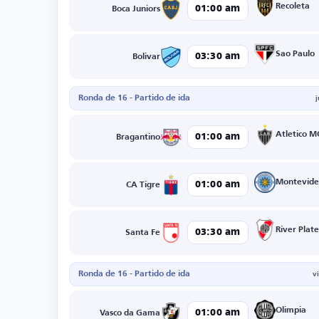
Recoleta
01:00 am
Boca Juniors
Sao Paulo
03:30 am
Bolivar
Ronda de 16 - Partido de ida
Atletico M
01:00 am
Bragantino
Montevide
01:00 am
CA Tigre
River Plate
03:30 am
Santa Fe
Ronda de 16 - Partido de ida
v
Olimpia
01:00 am
Vasco da Gama