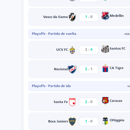
-
Medellin
1
0
Vasco da Gama
Playoffs - Partido de vuelta
mié
-
Santos FC
2
4
UCV FC
-
CA Tigre
2
1
Nacional
Playoffs - Partido de ida
v
-
Caracas
2
0
Santa Fe
-
OHiggins
1
0
Boca Juniors