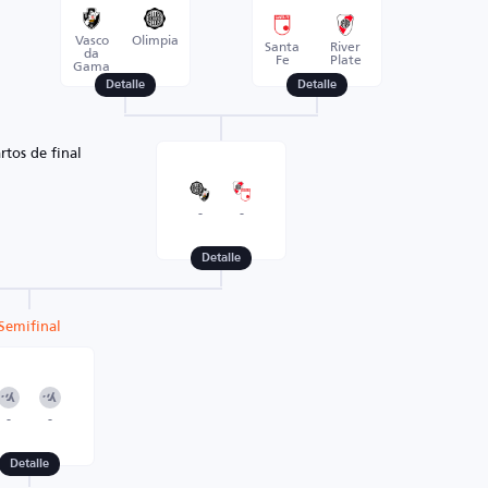
Vasco
Olimpia
Santa
River
da
Fe
Plate
Gama
Detalle
Detalle
rtos de final
-
-
Detalle
Semifinal
-
-
Detalle