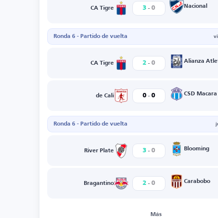
-
Nacional
3
0
CA Tigre
Ronda 6 - Partido de vuelta
v
-
Alianza Atle
2
0
CA Tigre
-
CSD Macara
0
0
de Cali
Ronda 6 - Partido de vuelta
-
Blooming
3
0
River Plate
-
Carabobo
2
0
Bragantino
Más