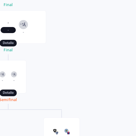
Final
-
-
-
Detalle
Final
-
-
Detalle
Semifinal