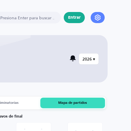
Entrar
2026 ▾
liminatorias
Mapa de partidos
avos de final
-
-
-
-