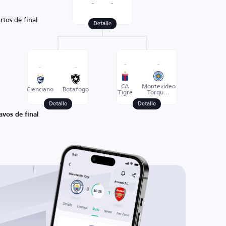
-
-
rtos de final
Detalle
-
-
-
-
CA
Montevideo
Cienciano
Botafogo
Tigre
Torqu...
Detalle
Detalle
avos de final