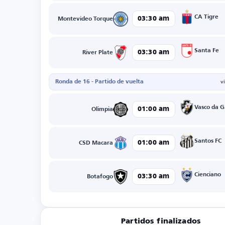
CA Tigre
03:30 am
Montevideo Torque
Santa Fe
03:30 am
River Plate
Ronda de 16 - Partido de vuelta
v
Vasco da 
01:00 am
Olimpia
Santos FC
01:00 am
CSD Macara
Cienciano
03:30 am
Botafogo
Partidos finalizados