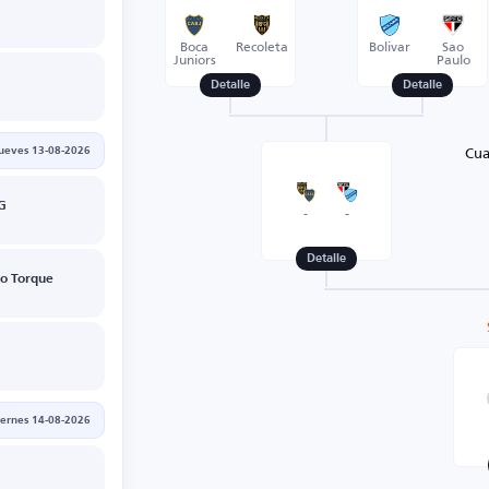
Boca
Recoleta
Bolivar
Sao
Juniors
Paulo
Detalle
Detalle
Cua
jueves 13-08-2026
G
-
-
Detalle
o Torque
iernes 14-08-2026