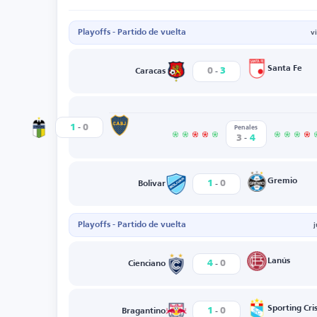
Playoffs - Partido de vuelta
v
-
Santa Fe
0
3
Caracas
-
Boca Juniors
1
0
OHiggins
Penales
-
3
4
-
Gremio
1
0
Bolivar
Playoffs - Partido de vuelta
-
Lanús
4
0
Cienciano
-
Sporting Cris
1
0
Bragantino