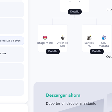
-
-
Cua
Detalle
-
-
-
-
iernes 21-08-2026
Bragantino
Atletico
Santos
CSD
MG
FC
Macara
Detalle
Detalle
Gama
Oct
Descargar ahora
Deportes en directo, al instante