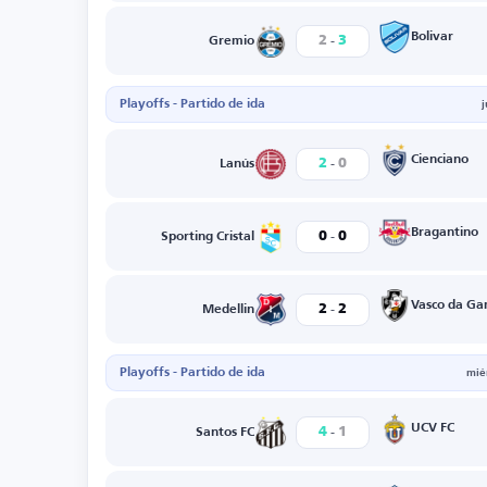
-
Bolivar
2
3
Gremio
Playoffs - Partido de ida
-
Cienciano
2
0
Lanús
-
Bragantino
0
0
Sporting Cristal
-
Vasco da G
2
2
Medellin
Playoffs - Partido de ida
mié
-
UCV FC
4
1
Santos FC