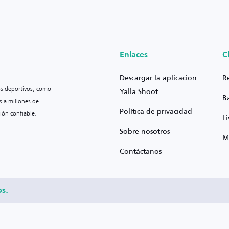
Enlaces
C
Descargar la aplicación
R
os deportivos, como
Yalla Shoot
B
s a millones de
Política de privacidad
ión confiable.
L
Sobre nosotros
M
Contáctanos
os.