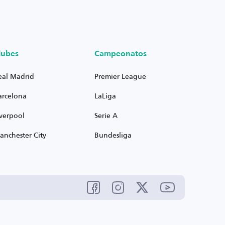
lubes
Campeonatos
eal Madrid
Premier League
arcelona
LaLiga
iverpool
Serie A
anchester City
Bundesliga