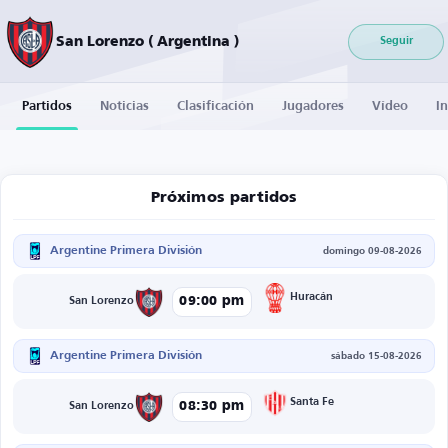
San Lorenzo ( Argentina )
Seguir
Partidos
Noticias
Clasificación
Jugadores
Vídeo
I
Próximos partidos
Argentine Primera División
domingo 09-08-2026
Huracán
09:00 pm
San Lorenzo
Argentine Primera División
sábado 15-08-2026
Santa Fe
08:30 pm
San Lorenzo