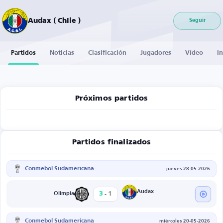
Audax ( Chile )
Seguir
Partidos
Noticias
Clasificación
Jugadores
Vídeo
I
Próximos partidos
Partidos finalizados
Conmebol Sudamericana
jueves 28-05-2026
-
Audax
3
1
Olimpia
Conmebol Sudamericana
miércoles 20-05-2026