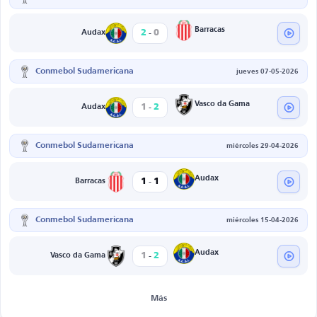
-
Barracas
2
0
Audax
Conmebol Sudamericana
jueves 07-05-2026
-
Vasco da Gama
1
2
Audax
Conmebol Sudamericana
miércoles 29-04-2026
-
Audax
1
1
Barracas
Conmebol Sudamericana
miércoles 15-04-2026
-
Audax
1
2
Vasco da Gama
Más