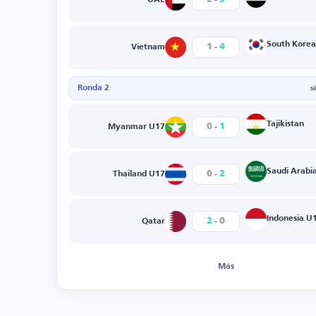
-
South Kore
1
4
Vietnam
Ronda 2
s
-
Tajikistan
0
1
Myanmar U17
-
Saudi Arabi
0
2
Thailand U17
-
Indonesia U
2
0
Qatar
Más