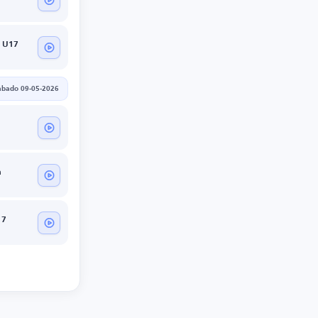
a U17
ábado 09-05-2026
a
17