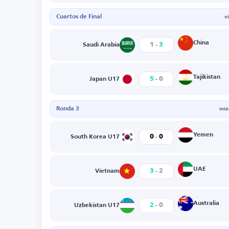
Cuartos de Final
v
-
China
1
3
Saudi Arabia
-
Tajikistan
5
0
Japan U17
Ronda 3
mié
-
Yemen
0
0
South Korea U17
-
UAE
3
2
Vietnam
-
Australia
2
0
Uzbekistan U17