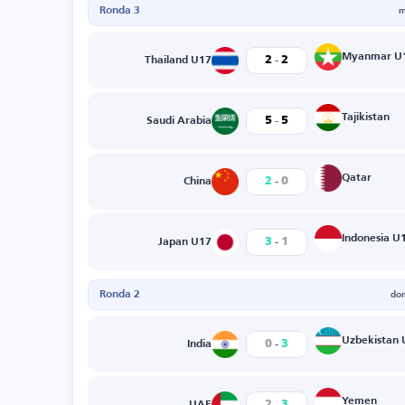
Ronda 3
m
-
Myanmar U
2
2
Thailand U17
-
Tajikistan
5
5
Saudi Arabia
-
Qatar
2
0
China
-
Indonesia U
3
1
Japan U17
Ronda 2
do
-
Uzbekistan 
0
3
India
-
Yemen
2
3
UAE