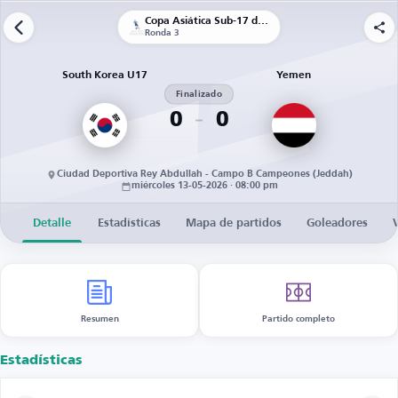
Copa Asiática Sub-17 de la AFC
Ronda 3
South Korea U17
Yemen
Finalizado
0
0
Ciudad Deportiva Rey Abdullah - Campo B Campeones (Jeddah)
miércoles 13-05-2026 · 08:00 pm
Detalle
Estadísticas
Mapa de partidos
Goleadores
Resumen
Partido completo
Estadísticas