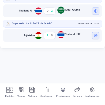
-
Saudi Arabia
0
2
Thailand U17
Copa Asiática Sub-17 de la AFC
martes 05-05-2026
-
Thailand U17
2
0
Tajikistan
Partidos
Vídeos
Noticias
Clasificación
Predicciones
Fichajes
Configuración