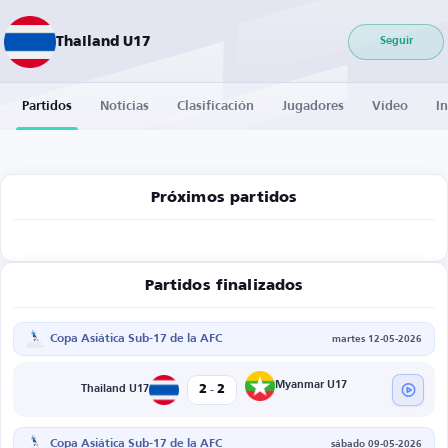
Thailand U17
Seguir
Partidos
Noticias
Clasificación
Jugadores
Vídeo
I
Próximos partidos
Partidos finalizados
Copa Asiática Sub-17 de la AFC
martes 12-05-2026
-
Myanmar U17
2
2
Thailand U17
Copa Asiática Sub-17 de la AFC
sábado 09-05-2026