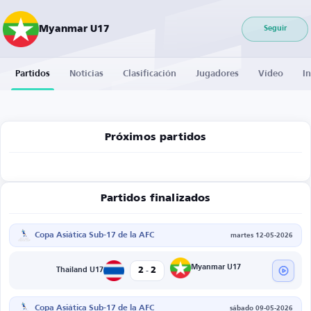
Myanmar U17
Seguir
Partidos
Noticias
Clasificación
Jugadores
Vídeo
I
Próximos partidos
Partidos finalizados
Copa Asiática Sub-17 de la AFC
martes 12-05-2026
-
Myanmar U17
2
2
Thailand U17
Copa Asiática Sub-17 de la AFC
sábado 09-05-2026