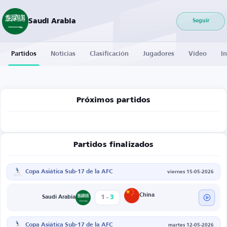
Saudi Arabia
Seguir
Partidos
Noticias
Clasificación
Jugadores
Vídeo
I
Próximos partidos
Partidos finalizados
Copa Asiática Sub-17 de la AFC
viernes 15-05-2026
-
China
1
3
Saudi Arabia
Copa Asiática Sub-17 de la AFC
martes 12-05-2026