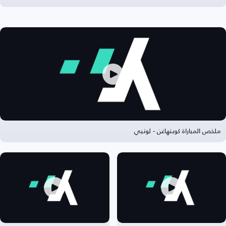
ملخص المباراة كوبنهاغن - لونبي