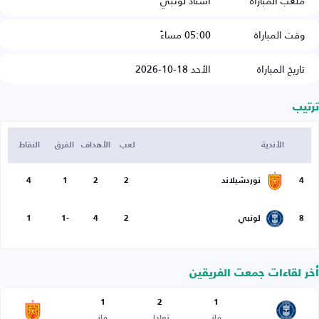
ملعب المباراة
استاد لونبي
وقت المباراة
05:00 مساءً
تاريخ المباراة
الأحد 18-10-2026
ترتيب
الأندية
لعب
الأهداف
الفرق
النقاط
4
نوردشيلاند
2
2
1
4
8
لونبي
2
4
-1
1
أخر لقاءات جمعت الفريقين
1
2
1
فاز
تعادل
فاز