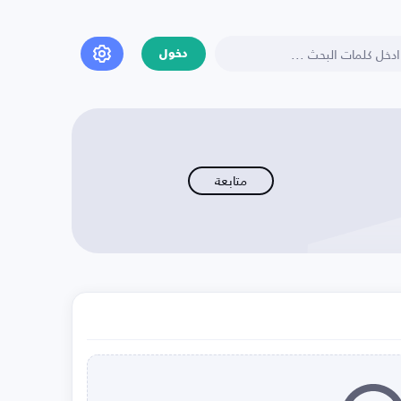
دخول
متابعة