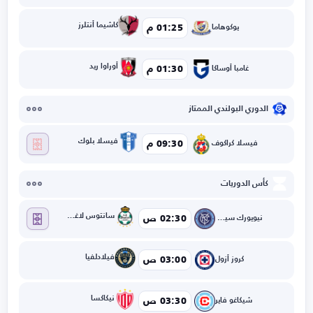
كاشيما أنتلرز
01:25 م
يوكوهاما
أوراوا ريد
01:30 م
غامبا أوساكا
الدوري البولندي الممتاز
فيسلا بلوك
09:30 م
فيسلا كراكوف
كأس الدوريات
سانتوس لاغونا
02:30 ص
نيويورك سيتي
فيلادلفيا
03:00 ص
كروز أزول
نيكاكسا
03:30 ص
شيكاغو فاير