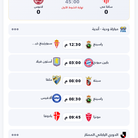
45:00
سانتا في
لانوس
نهاية الشوط الأول
0
0
مباراة ودية - أندية
سبورتينغ خيخون
12:30 م
راسينغ
أستون فيلا
03:00 م
بايرن ميونخ
ملقا
08:00 م
سبتة
ألافيس
08:30 م
راسينغ
بادوفا
09:45 م
مونزا
الدوري الياباني الممتاز