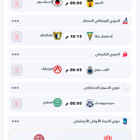
إكسيلسيور
09:00 م
كامبور
الدوري البرتغالي الممتاز
فاماليكاو
10:15 م
إستوريل برايا
الدوري البلجيكي
كورترايك
09:45 م
كلوب بروج
دوري السوبر الدنماركي
فيبورج
08:00 م
سونديريوسك
دوري الدرجة الأولى الأرجنتيني