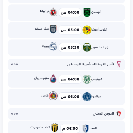
تيخوانا
04:00 ص
أوستن
سان دييغو
05:00 ص
كلوب أمريكا
بويبلا
05:30 ص
بورتلاند تمبرز
كأس الكونكاكاف أمريكا الوسطى
مونيسيبال
04:00 ص
فيرديس
فاس
06:00 ص
موتاجوا
الدوري اليمني
اتحاد حضرموت
04:00 م
السد