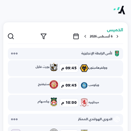
الخميس
6 أغسطس 2026
كأس الرابطة الإنجليزية
بورت فايل
09:45 م
وولفرهامبتون
ستيفنيج
09:45 م
ويكومب
ريكسهام
10:00 م
ميدلزبره
الدوري الهولندي الممتاز