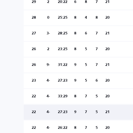
29
2
20:22
6
8
7
21
28
0
25:25
8
4
8
20
27
-3
28:25
8
6
7
21
26
2
23:25
8
5
7
20
26
-9
31:22
9
5
7
21
23
-4
27:23
9
5
6
20
22
-4
33:29
8
7
5
20
22
-4
27:23
9
7
5
21
22
-4
26:22
8
7
5
20