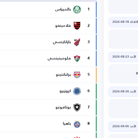
1
بالميراس
لثلاثاء 18-08-2026
2
فلامينغو
3
باراناينسي
الأحد 23-08-2026
4
فلومينينسي
و
5
براغانتينو
6
كروزيرو
الأحد 30-08-2026
7
بوتافوغو
8
باهيا
الأحد 06-09-2026