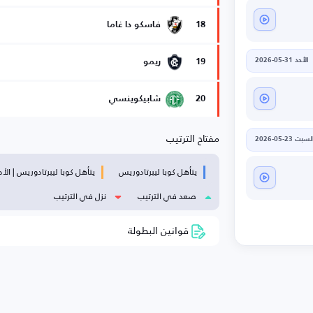
18
فاسكو دا غاما
الأحد 31-05-2026
19
ريمو
20
شابيكوينسي
مفتاح الترتيب
لسبت 23-05-2026
يتأهل كوبا ليبرتادوريس
يتأهل كوبا ليبرتادوريس | الأد
صعد في الترتيب
نزل في الترتيب
قوانين البطولة