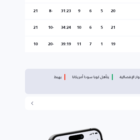
21
-8
31:23
9
6
5
20
21
-10
34:24
10
6
5
21
10
-20
39:19
11
7
1
19
وار الإقصائية
يتأهل كوبا سودا أمريكانا
يهبط