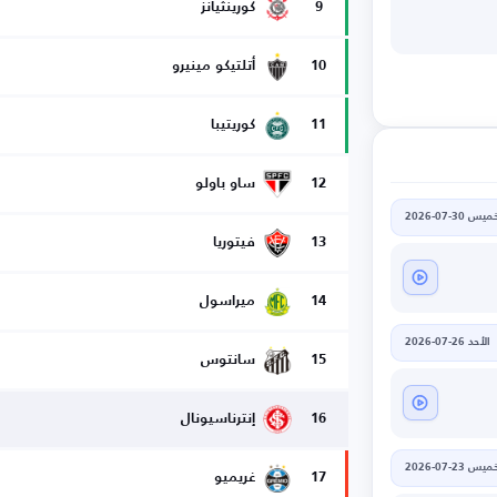
9
كورينثيانز
10
أتلتيكو مينيرو
11
كوريتيبا
12
ساو باولو
يس 30-07-2026
13
فيتوريا
14
ميراسول
الأحد 26-07-2026
15
سانتوس
16
إنترناسيونال
يس 23-07-2026
17
غريميو