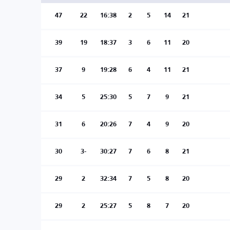
47
22
16:38
2
5
14
21
39
19
18:37
3
6
11
20
37
9
19:28
6
4
11
21
34
5
25:30
5
7
9
21
31
6
20:26
7
4
9
20
30
-3
30:27
7
6
8
21
29
2
32:34
7
5
8
20
29
2
25:27
5
8
7
20