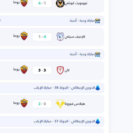
-
روما
4
1
نيوبورت كونتي
مباراة ودية - أندية
ا
-
روما
1
4
كارديف سيتي
مباراة ودية - أندية
-
روما
3
3
كان
الدوري الإيطالي - الجولة 38 - مباراة الإياب
-
روما
2
0
هيلاس فيرونا
الدوري الإيطالي - الجولة 37 - مباراة الإياب