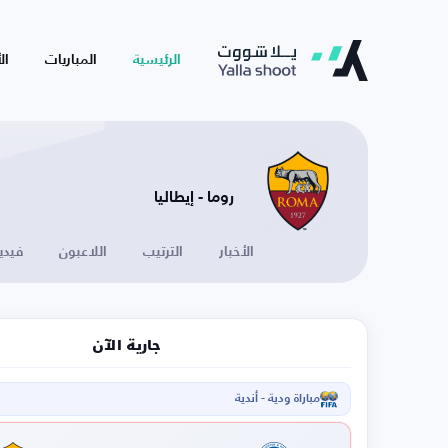
الرئيسية
المباريات
ال
روما - إيطاليا
الأخبار
الترتيب
اللاعبون
فيدي
جارية الآن
مباراة ودية - أندية