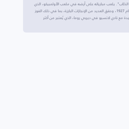
"الذئاب". يلعب مبارياته على أرضه في ملعب الأولمبيكو، الذي
يُعتبر أحد أشهر الملاعب في البلاد. تأسس النادي في عام 1927، وحقق العديد من الإنجازات البارزة، بما في ذلك الفوز
دة مع نادي لاتسيو في ديربي روما، الذي يُعتبر من أكثر