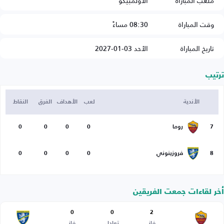
ملعب المباراة
الأولمبيكو
وقت المباراة
08:30 مساءً
تاريخ المباراة
الأحد 03-01-2027
ترتيب
الأندية
لعب
الأهداف
الفرق
النقاط
7
روما
0
0
0
0
8
فروزينوني
0
0
0
0
أخر لقاءات جمعت الفريقين
0
0
2
فاز
تعادل
فاز