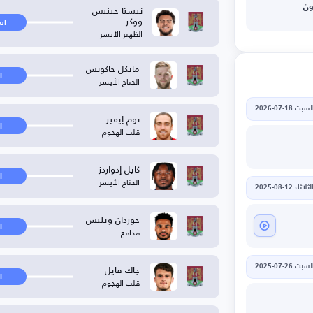
نيستا جينيس
ون
ووكر
ان
الظهير الأيسر
مايكل جاكوبس
ا
الجناح الأيسر
لسبت 18-07-2026
توم إيفيز
ا
قلب الهجوم
كايل إدواردز
ا
الجناح الأيسر
لثلاثاء 12-08-2025
جوردان ويليس
ا
مدافع
جاك فايل
لسبت 26-07-2025
ا
قلب الهجوم