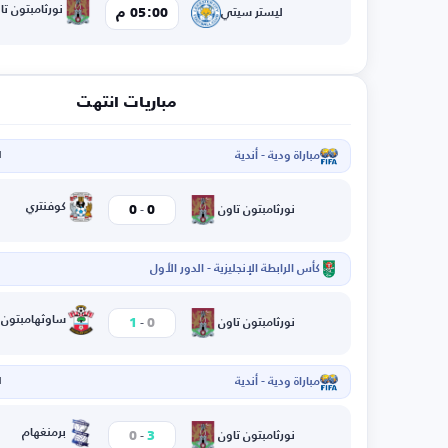
نورثامبتون تا
05:00 م
ليستر سيتي
مباريات انتهت
مباراة ودية - أندية
ا
-
كوفنتري
0
0
نورثامبتون تاون
كأس الرابطة الإنجليزية - الدور الأول
ا
-
ساوثهامبتون
1
0
نورثامبتون تاون
مباراة ودية - أندية
ا
-
برمنغهام
0
3
نورثامبتون تاون