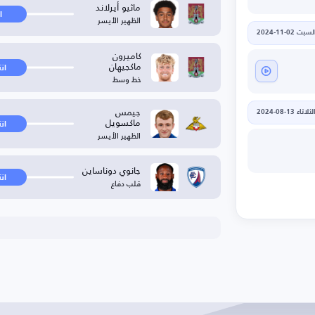
ماثيو أيرلاند
ا
الظهير الأيسر
لسبت 02-11-2024
كاميرون
ماكجيهان
ان
خط وسط
جيمس
لثلاثاء 13-08-2024
ماكسويل
ان
الظهير الأيسر
جانوي دوناساين
ان
قلب دفاع