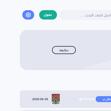
دخول
متابعة
2028-06-30
تقال حر