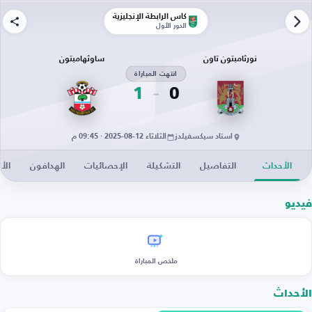
كأس الرابطة الإنجليزية
الدور الأول
نورثامبتون تاون
ساوثهامبتون
انتهت المباراة
1
0
استاد سيكسفيلدز
الثلاثاء 12-08-2025 · 09:45 م
الأحداث
التفاصيل
التشكيلة
الإحصائيات
الهدافون
الأخ
فيديو
ملخص المباراة
الأحداث