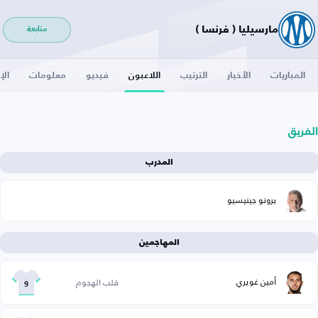
مارسيليا ( فرنسا )
متابعة
المباريات
الأخبار
الترتيب
اللاعبون
فيديو
معلومات
الإ
الفريق
المدرب
برونو جينيسيو
المهاجمين
أمين غويري
قلب الهجوم
9