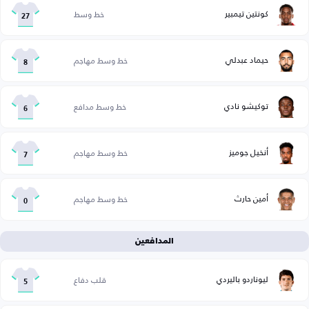
كونتين تيمبير
خط وسط
27
حيماد عبدلي
خط وسط مهاجم
8
توكيشو نادي
خط وسط مدافع
6
أنخيل جوميز
خط وسط مهاجم
7
أمين حارث
خط وسط مهاجم
0
المدافعين
ليوناردو باليردي
قلب دفاع
5