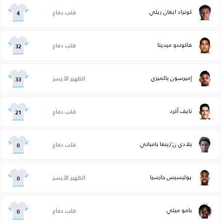
كونراد ايغان ريلي
قلب دفاع
4
فاكوندو ميدينا
قلب دفاع
32
إميرسون بالميري
الظهير الأيسر
33
نايف أكرد
قلب دفاع
21
بلادي ن'زينغا بامباني
قلب دفاع
0
يوليسيس جارسيا
الظهير الأيسر
0
بامو ميتي
قلب دفاع
0