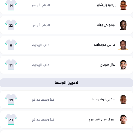
إيغور بايشاو
الجناح الأيسر
14
تيموتي وياه
الجناح الأيمن
22
فارس مومبانيه
قلب الهجوم
0
نيال موباي
قلب الهجوم
11
لاعبين الوسط
جيفري كوندوجبيا
خط وسط مدافع
19
بيير إيميل هويبيرغ
خط وسط مدافع
23